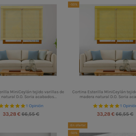
-50%
rilla MiniCeylán tejido varillas de
Cortina Esterilla MiniCeylán tejid
natural D.O. Soria acabados...
madera natural D.O. Soria aca
5.0 star rating
5.0 star
1 Opinión
1 Opinió
33,28 €
66,55 €
33,28 €
66,55 €
¡En oferta!
-50%