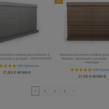
-75%
licantina madera para exterior a
Persiana alicantina madera para
rnizada o pintada - GRIS PINTADO
Medida - barnizada o pintada
PINTADO
4.8 star rating
1299 Opiniones
4.8 star ra
1299 Opini
21,95 €
87,80 €
21,95 €
87,80 €
1
2
3
4