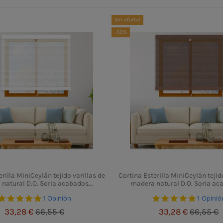
¡En oferta!
-50%
rilla MiniCeylán tejido varillas de
Cortina Esterilla MiniCeylán tejid
natural D.O. Soria acabados...
madera natural D.O. Soria aca
5.0 star rating
5.0 star
1 Opinión
1 Opinió
33,28 €
66,55 €
33,28 €
66,55 €