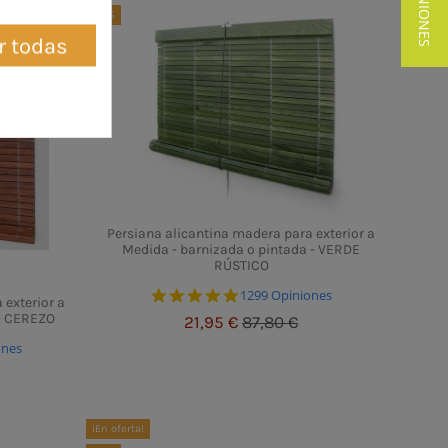
★ OPINIONES
-75%
r todas
Persiana alicantina madera para exterior a
Medida - barnizada o pintada - VERDE
RÚSTICO
4.8 star rating
1299 Opiniones
 exterior a
 - CEREZO
21,95 €
87,80 €
ting
ones
¡En oferta!