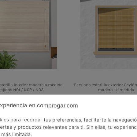
sterilla interior madera a medida
Persiana esterilla exterior Ceylán
tejidos N01 / N02 / N03
madera - a medida
5.0 star rating
4.7 star r
3 Opiniones
10 Opinio
experiencia en comprogar.com
38,19 €
76,38 €
36,73 €
73,46 €
es para recordar tus preferencias, facilitarte la navegaci
ertas y productos relevantes para ti. Sin ellas, tu experienc
más limitada.
¡En oferta!