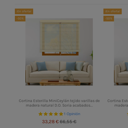
¡En oferta!
¡En oferta!
-50%
-50%
Cortina Esterilla MiniCeylán tejido varillas de
Cortina Este
madera natural D.O. Soria acabados...
madera 
5.0 star rating
1 Opinión
33,28 €
66,55 €