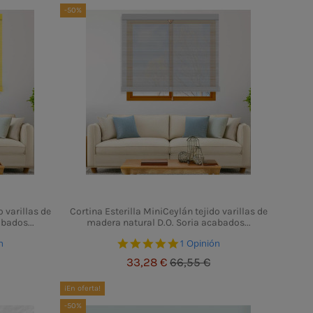
-50%
o varillas de
Cortina Esterilla MiniCeylán tejido varillas de
bados...
madera natural D.O. Soria acabados...
 rating
5.0 star rating
n
1 Opinión
33,28 €
66,55 €
¡En oferta!
-50%