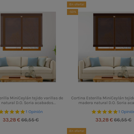
¡En oferta!
-50%
rilla MiniCeylán tejido varillas de
Cortina Esterilla MiniCeylán tejid
natural D.O. Soria acabados...
madera natural D.O. Soria aca
5.0 star rating
5.0 star
1 Opinión
1 Opinió
33,28 €
66,55 €
33,28 €
66,55 €
¡En oferta!