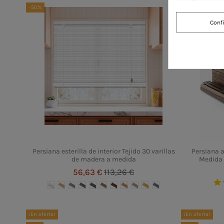
-50%
-75%
Conf
Persiana esterilla de interior Tejido 30 varillas
Persiana a
de madera a medida
Medida 
56,63 €
113,26 €
¡En oferta!
¡En oferta!