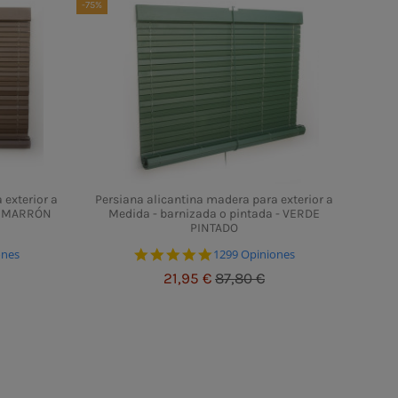
-75%
 exterior a
Persiana alicantina madera para exterior a
 - MARRÓN
Medida - barnizada o pintada - VERDE
PINTADO
ting
4.8 star rating
ones
1299 Opiniones
21,95 €
87,80 €