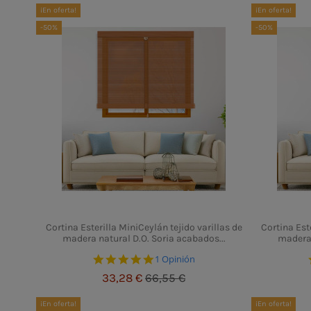
¡En oferta!
¡En oferta!
-50%
-50%
Cortina Esterilla MiniCeylán tejido varillas de
Cortina Este
madera natural D.O. Soria acabados...
madera 
5.0 star rating
1 Opinión
33,28 €
66,55 €
¡En oferta!
¡En oferta!