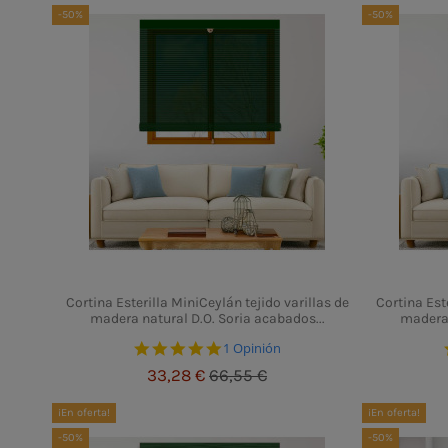
-50%
-50%
Cortina Esterilla MiniCeylán tejido varillas de
Cortina Este
madera natural D.O. Soria acabados...
madera 
5.0 star rating
1 Opinión
33,28 €
66,55 €
¡En oferta!
¡En oferta!
-50%
-50%