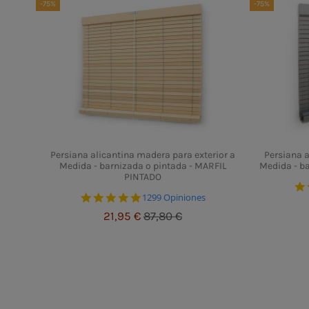
-75%
-75%
Persiana alicantina madera para exterior a
Persiana a
Medida - barnizada o pintada - MARFIL
Medida - ba
PINTADO
4.8 star rating
1299 Opiniones
21,95 €
87,80 €