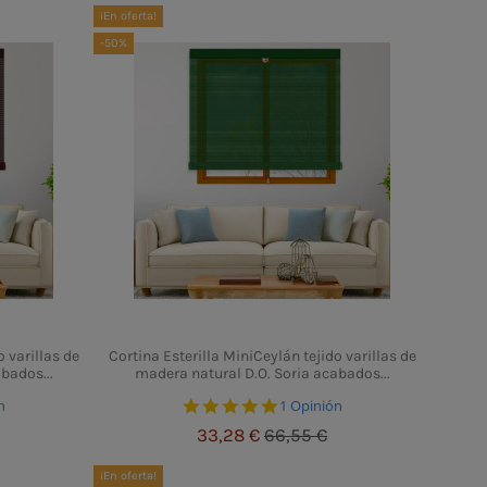
¡En oferta!
-50%
o varillas de
Cortina Esterilla MiniCeylán tejido varillas de
bados...
madera natural D.O. Soria acabados...
 rating
5.0 star rating
n
1 Opinión
33,28 €
66,55 €
¡En oferta!