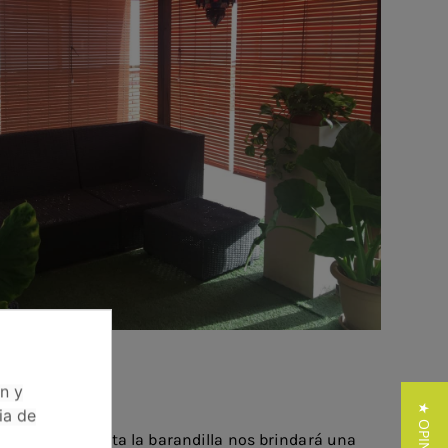
ón y
ia de
de el techo hasta la barandilla nos brindará una