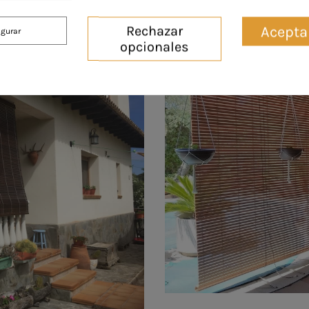
án garantizados.
Acepta
Rechazar
igurar
opcionales