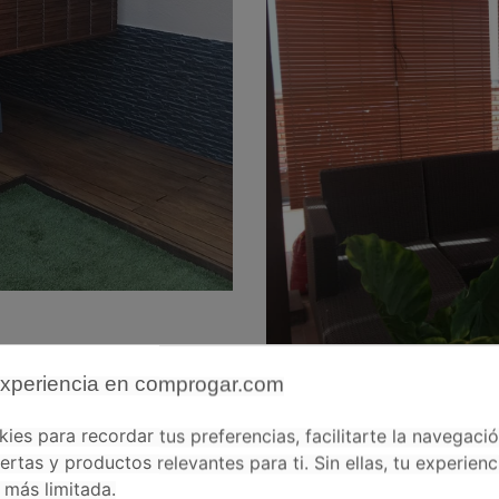
experiencia en comprogar.com
la Terraza
es para recordar tus preferencias, facilitarte la navegaci
ertas y productos relevantes para ti. Sin ellas, tu experienc
más limitada.
 una terraza al aire libre.
Colgar una persiana alicantina
des