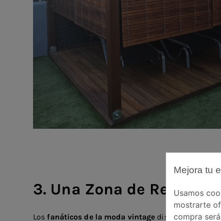
Mejora tu 
3. Una Zona de Relax en 
Usamos cooki
mostrarte of
compra será 
Los
fanáticos de la moda vintage
disfrutan de tener