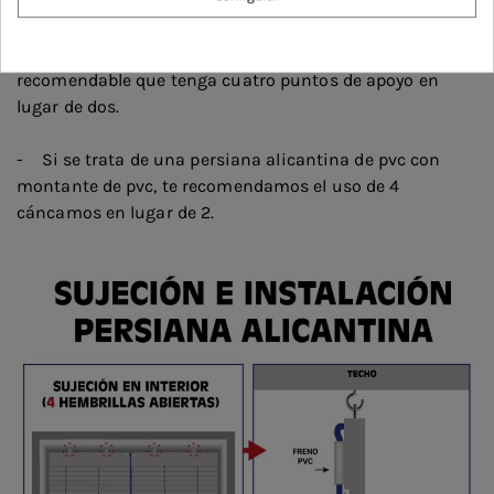
- En el caso que las dimensiones de tu persiana
alicantina excedan de 180 cm x 200 cm, es
recomendable que tenga cuatro puntos de apoyo en
lugar de dos.
- Si se trata de una persiana alicantina de pvc con
montante de pvc, te recomendamos el uso de 4
cáncamos en lugar de 2.