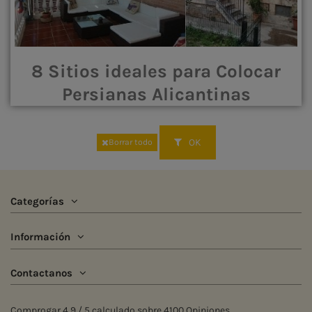
8 Sitios ideales para Colocar
Persianas Alicantinas
OK
Borrar todo
Categorías
Información
Contactanos
Comprogar
4.9
/ 5 calculado sobre
4100
Opiniones