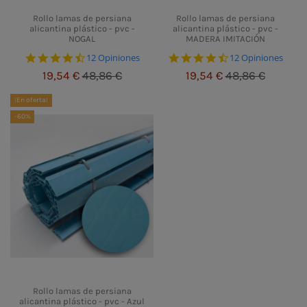
Rollo lamas de persiana
Rollo lamas de persiana
alicantina plástico - pvc -
alicantina plástico - pvc -
NOGAL
MADERA IMITACIÓN
4.5 star rating
4.5 star rating
12 Opiniones
12 Opiniones
19,54 €
48,86 €
19,54 €
48,86 €
¡En oferta!
-60%
Rollo lamas de persiana
alicantina plástico - pvc - Azul