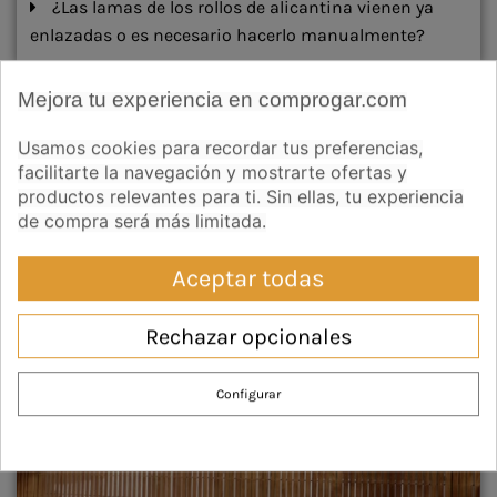
¿Las lamas de los rollos de alicantina vienen ya
enlazadas o es necesario hacerlo manualmente?
Mejora tu experiencia en comprogar.com
- Guías sobre Rollos de Persianas
Usamos cookies para recordar tus preferencias,
Alicantinas:
facilitarte la navegación y mostrarte ofertas y
productos relevantes para ti. Sin ellas, tu experiencia
de compra será más limitada.
Aceptar todas
Rechazar opcionales
Configurar