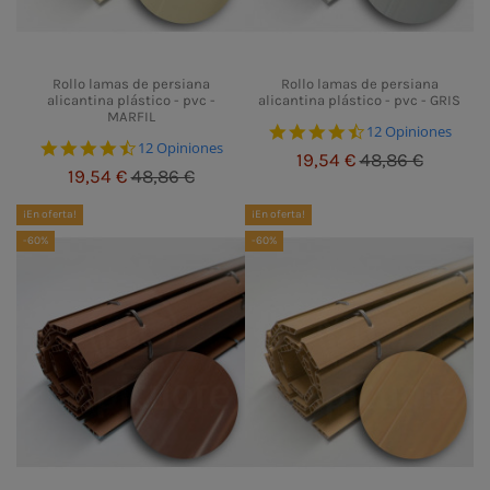
Rollo lamas de persiana
Rollo lamas de persiana
alicantina plástico - pvc -
alicantina plástico - pvc - GRIS
MARFIL
4.5 star rating
12 Opiniones
4.5 star rating
12 Opiniones
19,54 €
48,86 €
19,54 €
48,86 €
¡En oferta!
¡En oferta!
-60%
-60%