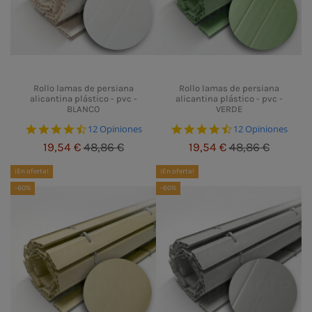
Rollo lamas de persiana
Rollo lamas de persiana
alicantina plástico - pvc -
alicantina plástico - pvc -
BLANCO
VERDE
4.5 star rating
4.5 star rating
12 Opiniones
12 Opiniones
19,54 €
48,86 €
19,54 €
48,86 €
¡En oferta!
¡En oferta!
-60%
-60%