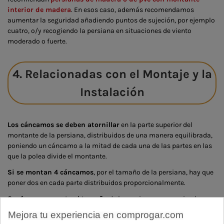
interior de madera
. En esos caso, además recomendamos
aumentar la seguridad añadiendo puntos de sujeción, por ejemplo
cuatro, o/y recogiendo la persiana en situaciones de viento
moderado o fuerte.
4. Relacionadas con el Montaje y la
Instalación
Los cáncamos se deben atornillar
en la parte superior del
montante de la persiana, distribuidos de una manera equilibrada,
poniendo un cáncamo a la mitad de cada una de las partes en las
que la polea divide el montante.
Si se montan 4 cáncamos
, por el tamaño de la persiana, hay que
poner dos en cada parte distribuidos proporcionalmente.
Conforme aumenta el tamaño
de la persiana se recomienda
aumentar las medidas de seguridad:
Mejora tu experiencia en comprogar.com