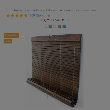
Persiana alicantina plástico - pvc a medida colores lisos
4.8 star rating
1269 Opiniones
13,75 €
54,99 €
¡En oferta!
-75%