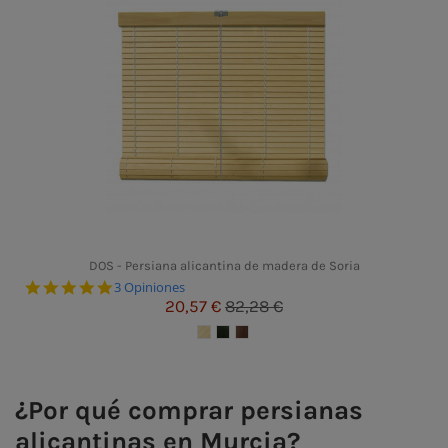
DOS - Persiana alicantina de madera de Soria
5.0 star rating
3 Opiniones
20,57 €
82,28 €
¿Por qué comprar persianas
alicantinas en Murcia?