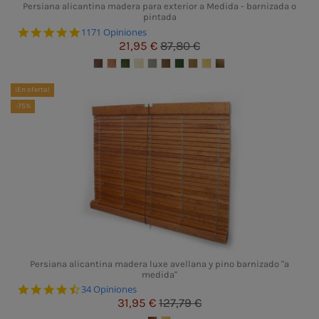
Persiana alicantina madera para exterior a Medida - barnizada o
pintada
4.8 star rating
1171 Opiniones
21,95 €
87,80 €
¡En oferta!
-75%
Persiana alicantina madera luxe avellana y pino barnizado "a
medida"
4.6 star rating
34 Opiniones
31,95 €
127,79 €