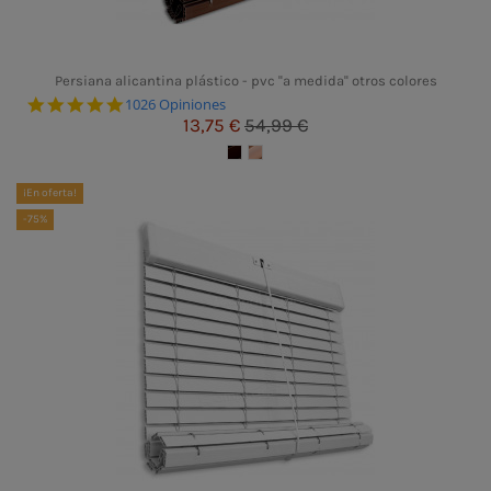
Persiana alicantina plástico - pvc ''a medida'' otros colores
4.8 star rating
1026 Opiniones
13,75 €
54,99 €
¡En oferta!
-75%