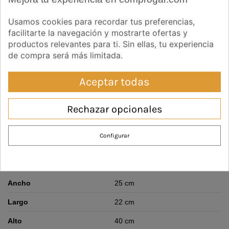
Usamos cookies para recordar tus preferencias,
facilitarte la navegación y mostrarte ofertas y
productos relevantes para ti. Sin ellas, tu experiencia
de compra será más limitada.
Descripción
Aceptar todas
Observaciones:
Rechazar opcionales
- Nos podemos adaptar a cualquier cambio de medidas, tipo de
madera, acabado o color.
Configurar
- Si no encuentras lo que buscas, no dudes en preguntarnos para
hacer realidad tus sueños.
Detalles:
Ancho
25 cm
Largo
22 cm
Alto
40 cm