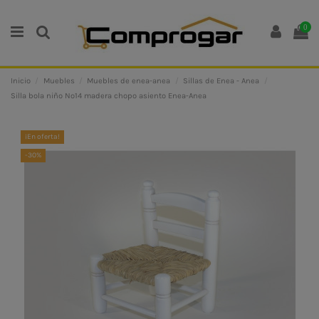
0
Inicio
Muebles
Muebles de enea-anea
Sillas de Enea - Anea
Silla bola niño Nº14 madera chopo asiento Enea-Anea
¡En oferta!
-30%