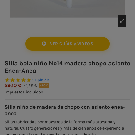
VER GUÍAS y VIDEOS
Silla bola niño Nº14 madera chopo asiento
Enea-Anea
5.0 star rating
1 Opinión
29,10 €
41,58 €
-30%
Impuestos incluidos
Silla niño de madera de chopo con asiento enea-
anea.
Sillas fabricadas por maestros de la forma más artesana y
natural. Cuatro generaciones y más de cien años de experiencia
creando con la madera verdaderas obras de arte.