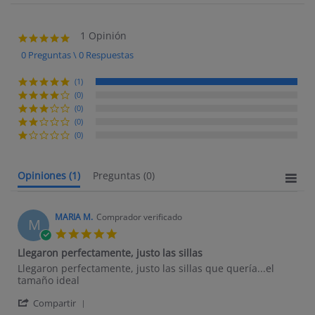
1 Opinión
5.0 star rating
0 Preguntas \ 0 Respuestas
(1)
(0)
(0)
(0)
(0)
Opiniones
(1)
Preguntas
(0)
MARIA M.
Comprador verificado
M
5.0 star rating
Llegaron perfectamente, justo las sillas
Review by MARIA M. on 12 Oct 2021
review stating Llegaron perfectamente, justo las sillas
Llegaron perfectamente, justo las sillas que quería...el
tamaño ideal
' Share Review by MARIA M. on 12 Oct 2021
Compartir