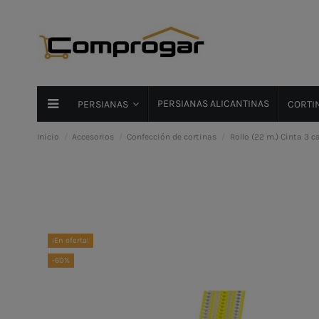
PERSIANAS ALICANTINAS
PERSIANAS
CORTIN
Inicio
Accesorios
Confección de cortinas
Rollo (22 m.) Cinta 3 c
¡En oferta!
-60%