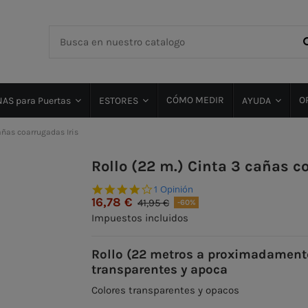
CÓMO MEDIR
O
AS para Puertas
ESTORES
AYUDA
añas coarrugadas Iris
Rollo (22 m.) Cinta 3 cañas c
4.0 star rating
1 Opinión
16,78 €
41,95 €
-60%
Impuestos incluidos
Rollo (22 metros a proximadamente
transparentes y apoca
Colores transparentes y opacos