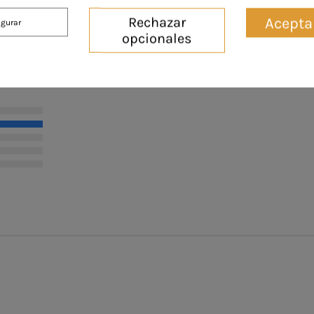
Acepta
Rechazar
igurar
opcionales