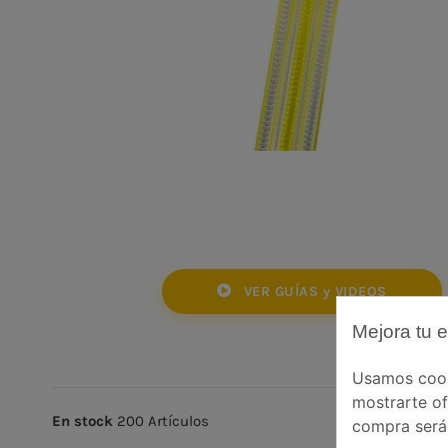
VER GUÍAS y VIDEOS
Mejora tu 
Usamos cooki
mostrarte of
En stock
200 Artículos
compra será 