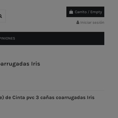
Carrito
/
Empty
Iniciar sesión
PINIONES
oarrugadas Iris
) de Cinta pvc 3 cañas coarrugadas Iris