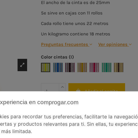
El ancho de la cinta es de 25mm
Se sirve en cajas con 11 rollos
Cada rollo tiene unos 22 metros
Un kilogramo contiene 18 metros
Preguntas frecuentes
Ver opiniones
Color cintas (I)
Amarillo Transparente
Azul Transparente
Burdeos Transparente
Miel Transparente
Rojo Transparente
Verde Transpar
Marfil O
Añadir al carrito
experiencia en comprogar.com
es para recordar tus preferencias, facilitarte la navegaci
ertas y productos relevantes para ti. Sin ellas, tu experienc
más limitada.