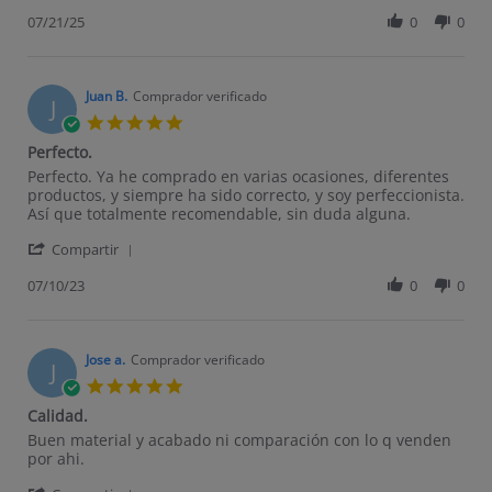
07/21/25
0
0
Juan B.
Comprador verificado
J
5.0 star rating
Perfecto.
Review by Juan B. on 10 Jul 2023
review stating Perfecto.
Perfecto. Ya he comprado en varias ocasiones, diferentes
productos, y siempre ha sido correcto, y soy perfeccionista.
Así que totalmente recomendable, sin duda alguna.
' Share Review by Juan B. on 10 Jul 2023
Compartir
07/10/23
0
0
Jose a.
Comprador verificado
J
5.0 star rating
Calidad.
Review by Jose a. on 22 Feb 2023
review stating Calidad.
Buen material y acabado ni comparación con lo q venden
por ahi.