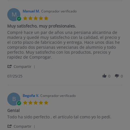
Manuel M.
Comprador verificado
M
5.0 star rating
Muy satisfecho, muy profesionales.
Review by Manuel M. on 25 Jul 2025
review stating Muy satisfecho, muy profesionales.
Compré hace un par de años una persiana alicantina de
madera y quedé muy satisfecho con la calidad, el precio y
el corto plazo de fabricación y entrega. Hace unos días he
comprado dos persianas venecianas de aluminio y todo
perfecto. Muy satisfecho con los productos, precios y
rapidez de Comprogar.
' Share Review by Manuel M. on 25 Jul 2025
Compartir
07/25/25
0
0
Begoña V.
Comprador verificado
B
5.0 star rating
Genial
Review by Begoña V. on 21 Jul 2025
review stating Genial
Todo ha sido perfecto , el artículo tal como yo lo pedí.
' Share Review by Begoña V. on 21 Jul 2025
Compartir