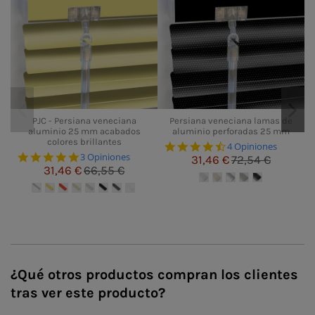
PJC - Persiana veneciana
Persiana veneciana lamas de
aluminio 25 mm acabados
aluminio perforadas 25 mm
colores brillantes
4.3 star rating
4 Opiniones
5.0 star rating
3 Opiniones
31,46 €
72,54 €
31,46 €
66,55 €
¿Qué otros productos compran los clientes
tras ver este producto?