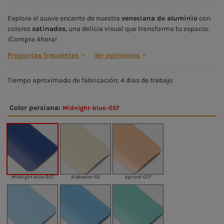
Explora el suave encanto de nuestra
veneciana de aluminio
con
colores
satinados
, una delicia visual que transforma tu espacio.
¡Compra Ahora!
Preguntas frecuentes
Ver opiniones
Tiempo aproximado de fabricación:
4
dias de trabajo
Color persiana:
Midnight-blue-057
Midnight-blue-057
Alabaster-112
Apricot-077