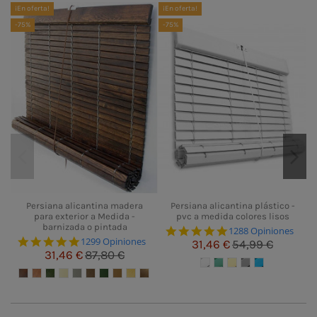
¡En oferta!
¡En oferta!
¡E
-75%
-75%
-
Persiana alicantina madera
Persiana alicantina plástico -
para exterior a Medida -
pvc a medida colores lisos
barnizada o pintada
4.8 star rating
1288 Opiniones
4.8 star rating
1299 Opiniones
31,46 €
54,99 €
31,46 €
87,80 €