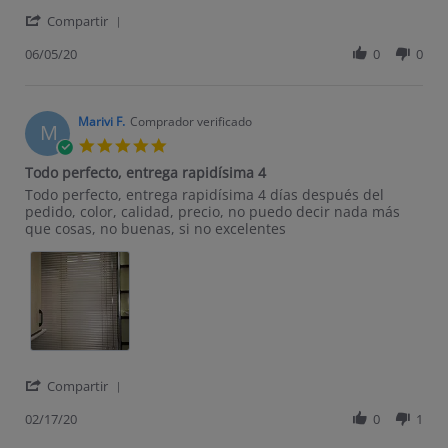
' Share Review by Concepcion E. on 5 Jun 2020
Compartir
06/05/20
0
0
Marivi F.
Comprador verificado
M
5.0 star rating
Todo perfecto, entrega rapidísima 4
Review by Marivi F. on 17 Feb 2020
review stating Todo perfecto, entrega rapidísima 4
Todo perfecto, entrega rapidísima 4 días después del
pedido, color, calidad, precio, no puedo decir nada más
que cosas, no buenas, si no excelentes
' Share Review by Marivi F. on 17 Feb 2020
Compartir
02/17/20
0
1