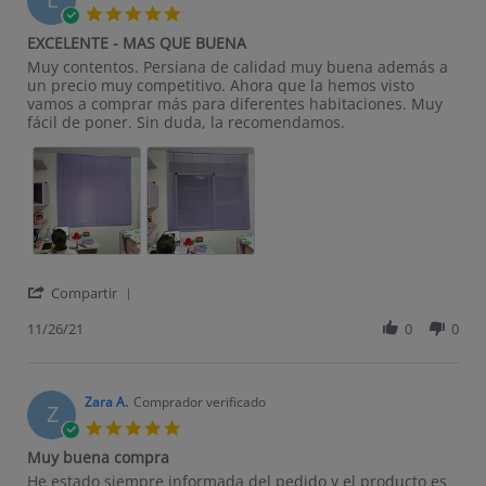
5.0 star rating
EXCELENTE - MAS QUE BUENA
Review by Emilio G. on 26 Nov 2021
review stating EXCELENTE - MAS QUE BUENA
Muy contentos. Persiana de calidad muy buena además a
un precio muy competitivo. Ahora que la hemos visto
vamos a comprar más para diferentes habitaciones. Muy
fácil de poner. Sin duda, la recomendamos.
' Share Review by Emilio G. on 26 Nov 2021
Compartir
11/26/21
0
0
Zara A.
Comprador verificado
Z
5.0 star rating
Muy buena compra
Review by Zara A. on 25 Oct 2020
review stating Muy buena compra
He estado siempre informada del pedido y el producto es