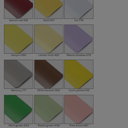
Garnet-red-106
Gold-007
Ice-778
Jonquil-260
Lemon-mist-402
Mauve-shadow-270
Mercury-771
Milkchocolat-060
mum-yellow-012
Parrt-green-054
Pastel-green-039
Pink-blust-067