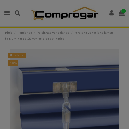
0
Inicio
Persianas
Persianas Venecianas
Persiana veneciana lamas
de aluminio de 25 mm colores satinados
¡En oferta!
-50%