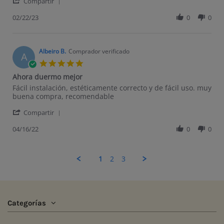
' Share Review by Jose a. on 22 Feb 2023
Compartir
02/22/23
0
0
Albeiro B.
Comprador verificado
A
5.0 star rating
Ahora duermo mejor
Review by Albeiro B. on 16 Apr 2022
review stating Ahora duermo mejor
Fácil instalación, estéticamente correcto y de fácil uso. muy
buena compra, recomendable
' Share Review by Albeiro B. on 16 Apr 2022
Compartir
04/16/22
0
0
1
2
3
Categorías