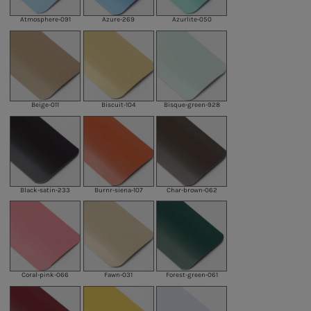
Atmosphere-091
Azure-269
Azurlite-050
Beige-011
Biscuit-104
Bisque-green-928
Black-satin-233
Burnr-siena-107
Char-brown-062
Coral-pink-066
Fawn-031
Forest-green-061