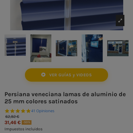
VER GUÍAS y VIDEOS
Persiana veneciana lamas de aluminio de
25 mm colores satinados
4.9 star rating
41 Opiniones
62,92 €
31,46 €
-50%
Impuestos incluidos