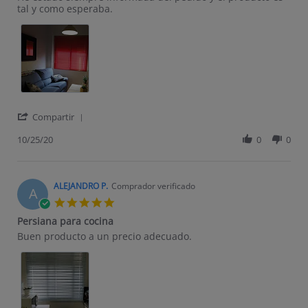
tal y como esperaba.
' Share Review by Zara A. on 25 Oct 2020
Compartir
10/25/20
0
0
ALEJANDRO P.
Comprador verificado
A
5.0 star rating
Persiana para cocina
Review by ALEJANDRO P. on 26 Sep 2020
review stating Persiana para cocina
Buen producto a un precio adecuado.