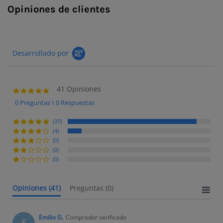
Opiniones de clientes
Desarrollado por
41 Opiniones
4.9 star rating
0 Preguntas \ 0 Respuestas
(37)
(4)
(0)
(0)
(0)
Opiniones
(41)
Preguntas
(0)
Emilio G.
Comprador verificado
E