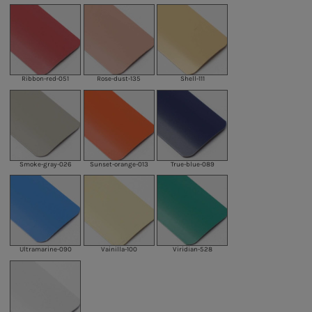
Ribbon-red-051
Rose-dust-135
Shell-111
Smoke-gray-026
Sunset-orange-013
True-blue-089
Ultramarine-090
Vainilla-100
Viridian-528