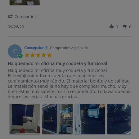
' Share Review by ALEJANDRO P. on 26 Sep 2020
Compartir
09/26/20
0
0
Concepcion E.
Comprador verificado
C
5.0 star rating
Ha quedado mi oficina muy coqueta y funcional
Review by Concepcion E. on 5 Jun 2020
review stating Ha quedado mi oficina muy coqueta y funcional
Ha quedado mi oficina muy coqueta y funcional
El envió(teniendo en cuenta que lo hicimos en
confinamiento) muy rápido. El material bonito y de calidad.
La instalación sencilla no hay que complicar mucho. Muy
bien estoy muy satisfecha. Lo recomiendo. Todavía quedan
empresas serias. Muchas gracias.