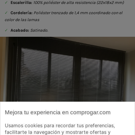
✓
Escalerilla:
100% poliéster de alta resistencia (22x18x2 mm)
✓
Cordelería:
Poliéster trenzado de 1,4 mm coordinado con el
color de las lamas
✓
Acabado:
Satinado.
Mejora tu experiencia en comprogar.com
Usamos cookies para recordar tus preferencias,
facilitarte la navegación y mostrarte ofertas y