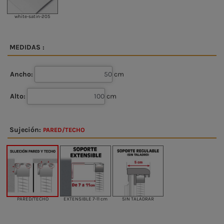
white-satin-205
MEDIDAS :
Ancho:
cm
Alto:
cm
Sujeción:
PARED/TECHO
PARED/TECHO
EXTENSIBLE 7-11 cm
SIN TALADRAR