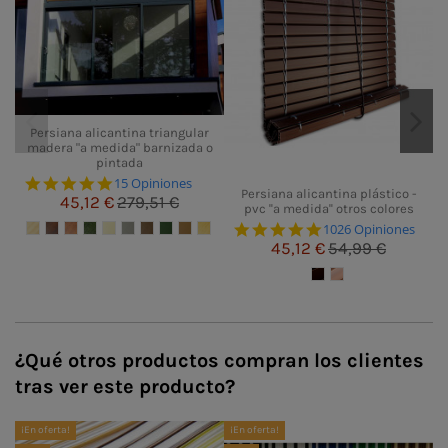
Persiana alicantina triangular
madera "a medida" barnizada o
pintada
5.0 star rating
15 Opiniones
Persiana alicantina plástico -
45,12 €
279,51 €
pvc ''a medida'' otros colores
4.8 star rating
1026 Opiniones
45,12 €
54,99 €
¿Qué otros productos compran los clientes
tras ver este producto?
¡En oferta!
¡En oferta!
¡E