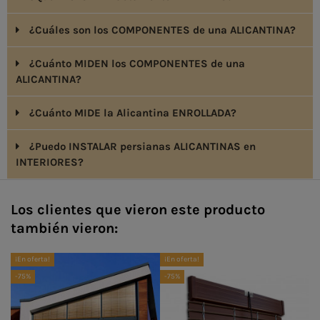
¿Cuáles son los COMPONENTES de una ALICANTINA?
¿Cuánto MIDEN los COMPONENTES de una
ALICANTINA?
¿Cuánto MIDE la Alicantina ENROLLADA?
¿Puedo INSTALAR persianas ALICANTINAS en
INTERIORES?
Los clientes que vieron este producto
también vieron:
¡En oferta!
¡En oferta!
¡E
-75%
-75%
-