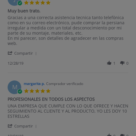
5.0 star rating
Muy buen trato.
Review by José M. on 28 Dec 2019
review stating Muy buen trato.
Gracias a una correcta asistencia tecnica tanto telefònica
como en su correo electrónico, pude comprar la persiana
irregular a medida con un total desconocimiento por mi
parte de su montaje, materiales, etc.
En mi parecer, son detalles de agradecer en las compras
web.
' Share Review by José M. on 28 Dec 2019
Compartir
12/28/19
1
0
margarita p.
Comprador verificado
M
5.0 star rating
PROFESIONALES EN TODOS LOS ASPECTOS
Review by margarita p. on 4 Oct 2018
review stating PROFESIONALES EN TODOS LOS ASPECTOS
UNA EMPRESA QUE CUMPLE CON LO QUE OFRECE Y HACEN
SEGUIMIENTO AL CLIENTE Y AL PRODUCTO, YO LES DOY 10
ESTRELLAS
' Share Review by margarita p. on 4 Oct 2018
Compartir
10/04/18
0
0