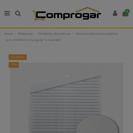
0
Inicio
Persianas
Persianas Alicantinas
Persiana alicantina plástico
- pvc montante triangular "a medida"
¡En oferta!
-75%