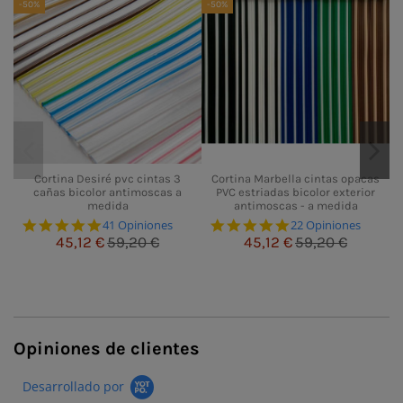
-50%
-50%
-
Cortina Desiré pvc cintas 3
Cortina Marbella cintas opacas
cañas bicolor antimoscas a
PVC estriadas bicolor exterior
medida
antimoscas - a medida
4.8 star rating
4.8 star rating
41 Opiniones
22 Opiniones
45,12 €
59,20 €
45,12 €
59,20 €
Opiniones de clientes
Desarrollado por