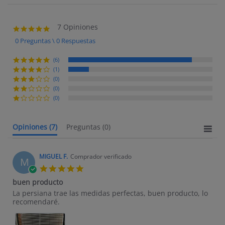
7 Opiniones
4.9 star rating
0 Preguntas \ 0 Respuestas
(6)
(1)
(0)
(0)
(0)
Opiniones
(7)
Preguntas
(0)
MIGUEL F.
Comprador verificado
M
5.0 star rating
buen producto
Review by MIGUEL F. on 9 Jul 2020
review stating buen producto
La persiana trae las medidas perfectas, buen producto, lo
recomendaré.