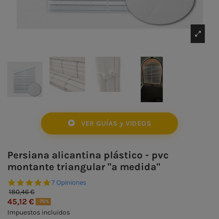
VER GUÍAS y VIDEOS
Persiana alicantina plástico - pvc
montante triangular "a medida"
4.9 star rating
7 Opiniones
180,46 €
45,12 €
-75%
Impuestos incluidos