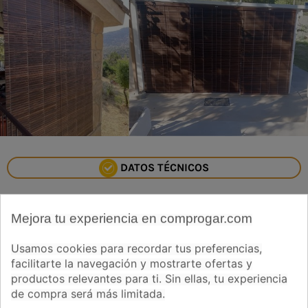
DATOS TÉCNICOS
✓
Tejidas con
ganchos de alambre galvanizado
de 1,70 mm
,
otorgñandoles el distintivo nombre de ''persianas alicantinas de
Mejora tu experiencia en comprogar.com
cadenilla''
Usamos cookies para recordar tus preferencias,
✓
Peso:
3,35 kg por metro cuadrado - ligera pero robusta como
facilitarte la navegación y mostrarte ofertas y
debe ser
productos relevantes para ti. Sin ellas, tu experiencia
✓
Montante superior reforzado
(7 x 1,8 cm)
que le da una
de compra será más limitada.
estabilidad inquebrantable