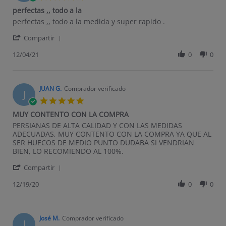
perfectas ,, todo a la
Review by felix c. on 4 Dec 2021
review stating perfectas ,, todo a la
perfectas ,, todo a la medida y super rapido .
' Share Review by felix c. on 4 Dec 2021
Compartir
12/04/21
0
0
JUAN G.
Comprador verificado
J
5.0 star rating
MUY CONTENTO CON LA COMPRA
Review by JUAN G. on 19 Dec 2020
review stating MUY CONTENTO CON LA COMPRA
PERSIANAS DE ALTA CALIDAD Y CON LAS MEDIDAS
ADECUADAS, MUY CONTENTO CON LA COMPRA YA QUE AL
SER HUECOS DE MEDIO PUNTO DUDABA SI VENDRIAN
BIEN, LO RECOMIENDO AL 100%.
' Share Review by JUAN G. on 19 Dec 2020
Compartir
12/19/20
0
0
José M.
Comprador verificado
J