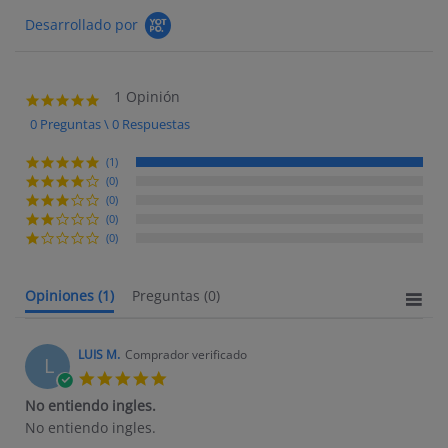
Desarrollado por
1 Opinión
5.0 star rating
0 Preguntas \ 0 Respuestas
(1)
(0)
(0)
(0)
(0)
Opiniones
(1)
Preguntas
(0)
LUIS M.
Comprador verificado
L
5.0 star rating
No entiendo ingles.
Review by LUIS M. on 11 Feb 2017
review stating No entiendo ingles.
No entiendo ingles.