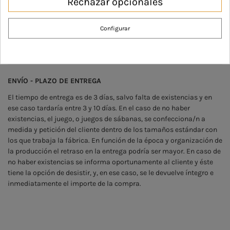
Rechazar opcionales
Color
Azul
Gris
Rosa
Configurar
ENVÍO - PLAZO DE ENTREGA
El tiempo de entrega es de 3 días, salvo falta de existencias y en
ese caso tardaría entre 3 y 10 días. En el caso de no haber
existencias, el juego, o juegos de sábanas, se confecciona/n a
medida y petición del cliente dentro de los tamaños estándar con
los que trabaja la fábrica. En función de la época y organización de
la producción el retraso en la entrega podría ser mayor. En caso de
no haber existencias se informa oportunamente al cliente y éste
tiene la opción de desistir, y, en ese caso, se le devuelve íntegro e
inmediatamente el importe de la compra.