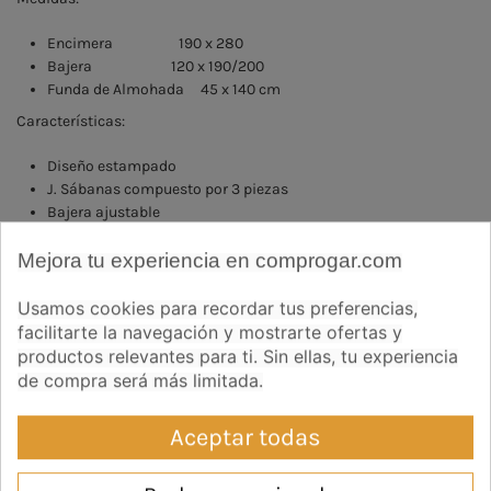
Encimera 190 x 280
Bajera 120 x 190/200
Funda de Almohada 45 x 140 cm
Características:
Diseño estampado
J. Sábanas compuesto por 3 piezas
Bajera ajustable
Confección: Tira aplicada con vivo en encimera y almohada
Mejora tu experiencia en comprogar.com
Normas de conservación:
Usamos cookies para recordar tus preferencias,
Temperatura máxima del agua 40º C.
facilitarte la navegación y mostrarte ofertas y
No usar cloro (lejía)
productos relevantes para ti. Sin ellas, tu experiencia
Plancha máxima 150º C.
de compra será más limitada.
Colores intensos lavar por separado
Puede lavarse en seco
No frotar prendas estampadas
Aceptar todas
Preguntas frecuentes
Ver opiniones