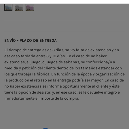
Azul
Gris
Rosa
ENVÍO - PLAZO DE ENTREGA
El tiempo de entrega es de 3 días, salvo falta de existencias y en
ese caso tardaría entre 3 y 10 días. En el caso de no haber
existencias, el juego, o juegos de sábanas, se confecciona/n a
medida y petición del cliente dentro de los tamaños estándar con
los que trabaja la fábrica. En función de la época y organización de
la producción el retraso en la entrega podría ser mayor. En caso de
no haber existencias se informa oportunamente al cliente y éste
tiene la opción de desistir, y, en ese caso, se le devuelve íntegro e
inmediatamente el importe de la compra.