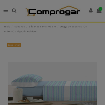
0
Inicio
Sábanas
Sábanas cama 105 cm
Juego de Sábanas 105
André 50% Algodón Poliéster
¡En oferta!