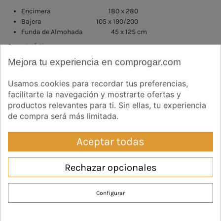
Encimera 180 x 280
Bajera 105 x 190/200
Funda de Almohada 45 x 125 cm
Características:
Mejora tu experiencia en comprogar.com
Diseño estampado
J. Sábanas compuesto por 3 piezas
Usamos cookies para recordar tus preferencias,
Bajera ajustable
facilitarte la navegación y mostrarte ofertas y
Confección: Tira aplicada con vivo en encimera y almohada
productos relevantes para ti. Sin ellas, tu experiencia
Normas de conservación:
de compra será más limitada.
Temperatura máxima del agua 40º C.
Aceptar todas
No usar cloro (lejía)
Plancha máxima 150º C.
Colores intensos lavar por separado
Rechazar opcionales
Puede lavarse en seco
No frotar prendas estampadas
Configurar
Preguntas frecuentes
Ver opiniones
Color