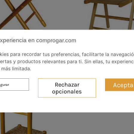
experiencia en comprogar.com
es para recordar tus preferencias, facilitarte la navegaci
e Lazio Piel Madera De Pino
Silla Plegable Madera De 
ertas y productos relevantes para ti. Sin ellas, tu experienc
80,69 €
115,26 €
39,42 €
56,31 €
más limitada.
Acepta
Rechazar
igurar
opcionales