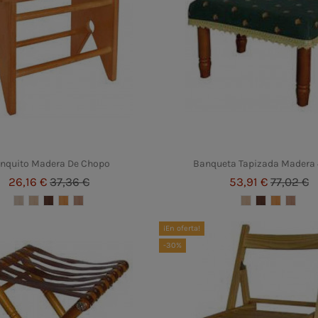
nquito Madera De Chopo
Banqueta Tapizada Madera
26,16 €
37,36 €
53,91 €
77,02 €
¡En oferta!
-30%