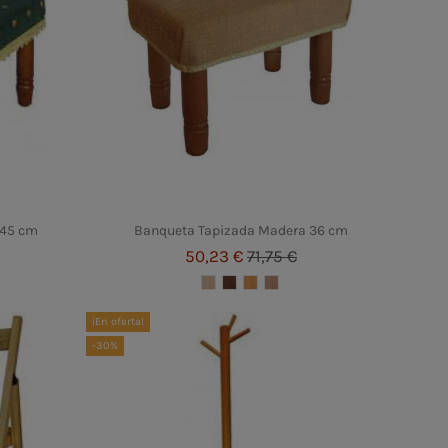
 45 cm
Banqueta Tapizada Madera 36 cm
50,23 €
71,75 €
¡En oferta!
-30%