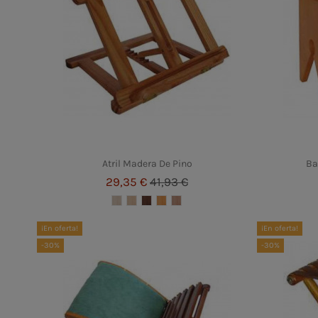
Atril Madera De Pino
Ba
29,35 €
41,93 €
¡En oferta!
¡En oferta!
-30%
-30%