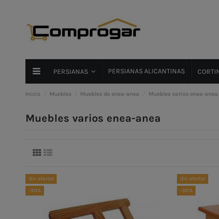
PERSIANAS ALICANTINAS
PERSIANAS
CORTIN
Inicio
Muebles
Muebles de enea-anea
Muebles varios enea-anea
Muebles varios enea-anea
¡En oferta!
¡En oferta!
-30%
-30%