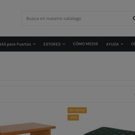
CÓMO MEDIR
O
AS para Puertas
ESTORES
AYUDA
¡En oferta!
-30%