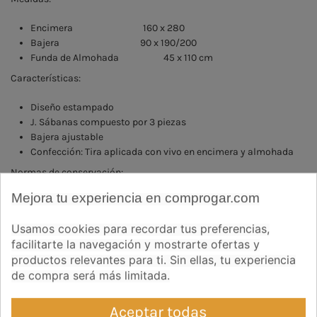
Encimera 160 x 280
Bajera 90 x 190/200
Funda de Almohada 45 x 110 cm
Características:
Diseño estampado
J. Sábanas compuesto por 3 piezas
Bajera ajustable
Confección: Tira aplicada con vivo en encimera y almohada
Normas de conservación:
Mejora tu experiencia en comprogar.com
Temperatura máxima del agua 40º C.
No usar cloro (lejía)
Usamos cookies para recordar tus preferencias,
Plancha máxima 150º C.
facilitarte la navegación y mostrarte ofertas y
Colores intensos lavar por separado
productos relevantes para ti. Sin ellas, tu experiencia
Puede lavarse en seco
de compra será más limitada.
No frotar prendas estampadas
Preguntas frecuentes
Ver opiniones
Aceptar todas