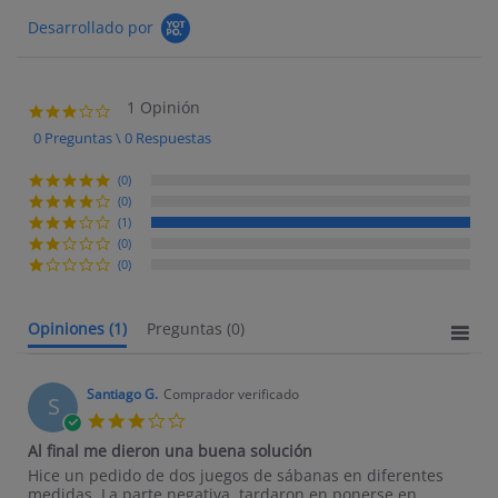
Desarrollado por
1 Opinión
3.0 star rating
0 Preguntas \ 0 Respuestas
(0)
(0)
(1)
(0)
(0)
Opiniones
(1)
Preguntas
(0)
Santiago G.
Comprador verificado
S
3.0 star rating
Al final me dieron una buena solución
Review by Santiago G. on 5 Sep 2017
review stating Al final me dieron una buena solución
Hice un pedido de dos juegos de sábanas en diferentes
medidas. La parte negativa, tardaron en ponerse en