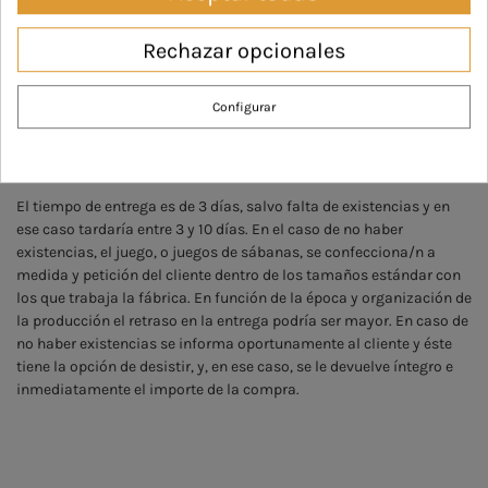
Color
Azul
Rosa
Gris
Rechazar opcionales
Configurar
ENVÍO - PLAZO DE ENTREGA
El tiempo de entrega es de 3 días, salvo falta de existencias y en
ese caso tardaría entre 3 y 10 días. En el caso de no haber
existencias, el juego, o juegos de sábanas, se confecciona/n a
medida y petición del cliente dentro de los tamaños estándar con
los que trabaja la fábrica. En función de la época y organización de
la producción el retraso en la entrega podría ser mayor. En caso de
no haber existencias se informa oportunamente al cliente y éste
tiene la opción de desistir, y, en ese caso, se le devuelve íntegro e
inmediatamente el importe de la compra.