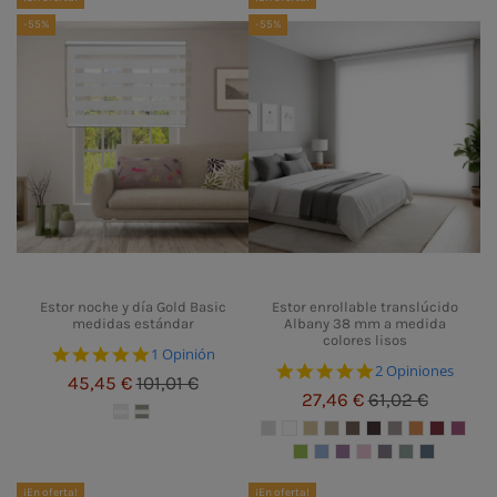
-55%
-55%
Estor noche y día Gold Basic
Estor enrollable translúcido
medidas estándar
Albany 38 mm a medida
colores lisos
5.0 star rating
1 Opinión
5.0 star rating
2 Opiniones
45,45 €
101,01 €
27,46 €
61,02 €
¡En oferta!
¡En oferta!