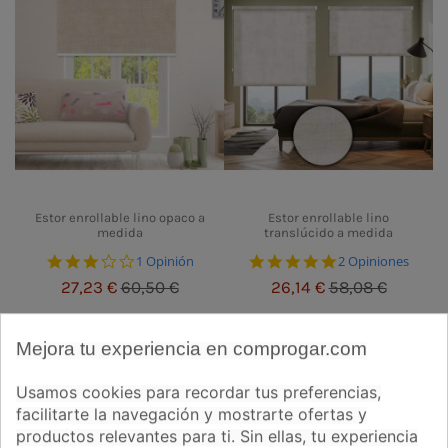
Estor enrollable lino opaco a
Estor enrollable lino
medida
translúcido a medida
3.0 star rating
5.0 star rating
1 Opinión
2 Opiniones
27,23 €
60,50 €
26,14 €
58,08 €
¡En oferta!
¡En oferta!
Mejora tu experiencia en comprogar.com
-50%
-55%
Usamos cookies para recordar tus preferencias,
facilitarte la navegación y mostrarte ofertas y
productos relevantes para ti. Sin ellas, tu experiencia