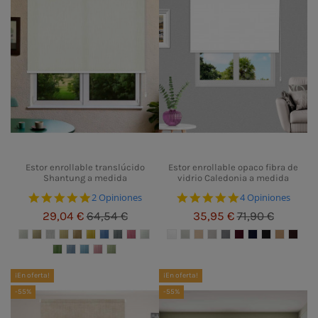
Estor enrollable translúcido
Estor enrollable opaco fibra de
Shantung a medida
vidrio Caledonia a medida
5.0 star rating
5.0 star rating
2 Opiniones
4 Opiniones
29,04 €
64,54 €
35,95 €
71,90 €
¡En oferta!
¡En oferta!
-55%
-55%