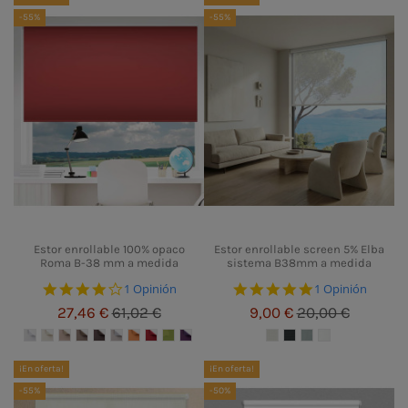
-55%
-55%
Estor enrollable 100% opaco
Estor enrollable screen 5% Elba
Roma B-38 mm a medida
sistema B38mm a medida
4.0 star rating
5.0 star rating
1 Opinión
1 Opinión
27,46 €
61,02 €
9,00 €
20,00 €
¡En oferta!
¡En oferta!
-55%
-50%