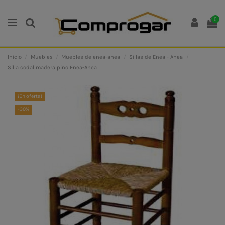
0
Inicio
Muebles
Muebles de enea-anea
Sillas de Enea - Anea
Silla codal madera pino Enea-Anea
¡En oferta!
-30%