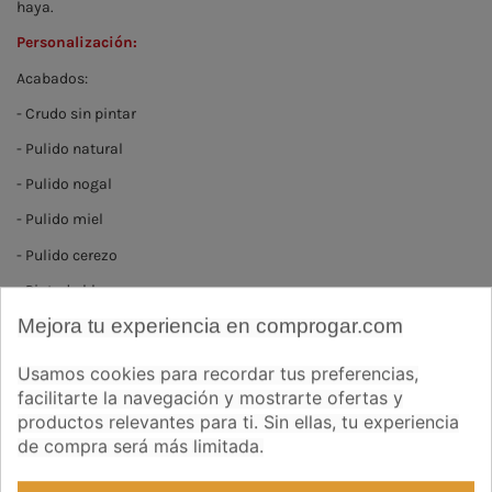
haya.
Personalización:
Acabados:
- Crudo sin pintar
- Pulido natural
- Pulido nogal
- Pulido miel
- Pulido cerezo
- Pintada blanco
Mejora tu experiencia en comprogar.com
Preguntas frecuentes
Ver opiniones
Acabado-color madera
Usamos cookies para recordar tus preferencias,
facilitarte la navegación y mostrarte ofertas y
Crudo natural
Pulido natural
Pulido nogal
Pulido miel
Pulido cerezo
Pintada blanco
productos relevantes para ti. Sin ellas, tu experiencia
de compra será más limitada.