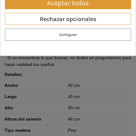
Aceptar todas
Descripción
Rechazar opcionales
Observaciones:
Configurar
- Nos podemos adaptar a cualquier cambio de medidas, tipo de
madera, acabado o color.
- Si no encuentras lo que buscas, no dudes en preguntarnos para
hacer realidad tus sueños.
Detalles:
Ancho
42 cm
Largo
40 cm
Alto
90 cm
Altura del asiento
46 cm
Tipo madera
Pino