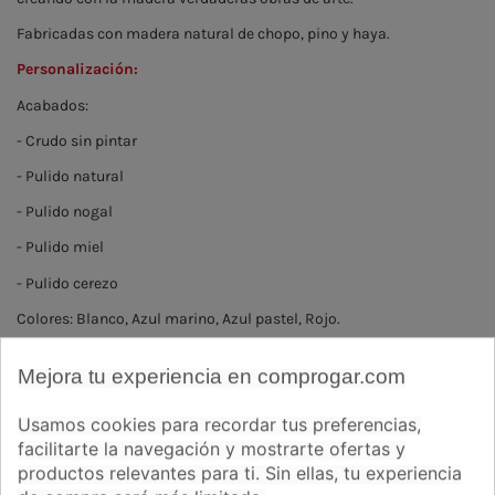
Fabricadas con madera natural de chopo, pino y haya.
Personalización:
Acabados:
- Crudo sin pintar
- Pulido natural
- Pulido nogal
- Pulido miel
- Pulido cerezo
Colores: Blanco, Azul marino, Azul pastel, Rojo.
ENVÍO
Mejora tu experiencia en comprogar.com
7€+IVA
Usamos cookies para recordar tus preferencias,
Preguntas frecuentes
Ver opiniones
facilitarte la navegación y mostrarte ofertas y
Acabado-color madera
productos relevantes para ti. Sin ellas, tu experiencia