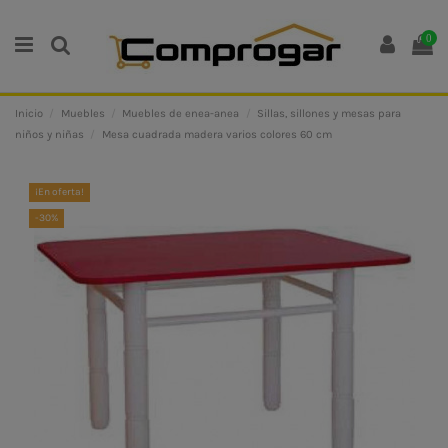
0
Inicio
Muebles
Muebles de enea-anea
Sillas, sillones y mesas para
niños y niñas
Mesa cuadrada madera varios colores 60 cm
¡En oferta!
-30%