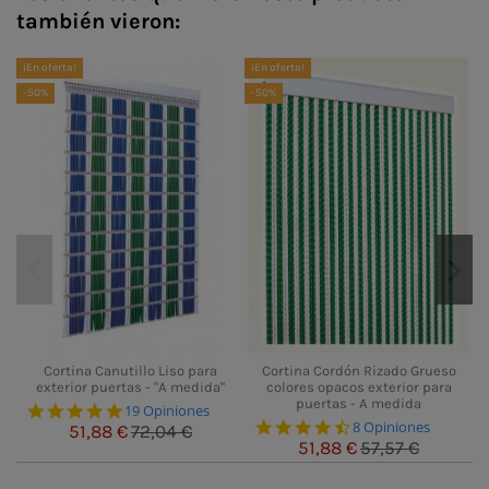
también vieron:
¡En oferta!
¡En oferta!
¡E
-50%
-50%
-
Cortina Canutillo Liso para
Cortina Cordón Rizado Grueso
exterior puertas - "A medida"
colores opacos exterior para
puertas - A medida
4.8 star rating
19 Opiniones
4.5 star rating
8 Opiniones
51,88 €
72,04 €
51,88 €
57,57 €