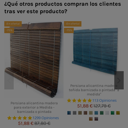
¿Qué otros productos compran los clientes
tras ver este producto?
¡En oferta!
¡En oferta!
¡E
-75%
-75%
-
Persiana alicantina madera
teñida barnizada o pintada "a
medida"
4.8 star rating
113 Opiniones
Persiana alicantina madera
51,88 €
127,79 €
para exterior a Medida -
barnizada o pintada
4.8 star rating
1299 Opiniones
51,88 €
87,80 €