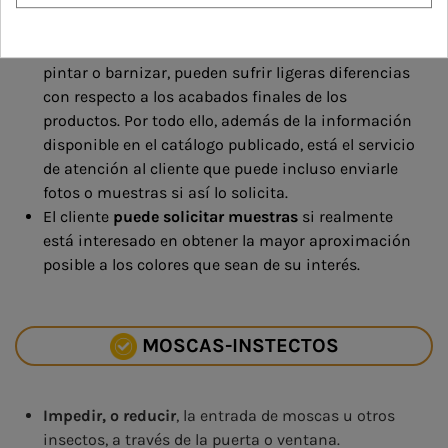
uniformidad suficientes como para garantizar un
acabado determinado exacto. Las muestras de
productos, especialmente las que implican teñir,
pintar o barnizar, pueden sufrir ligeras diferencias
con respecto a los acabados finales de los
productos. Por todo ello, además de la información
disponible en el catálogo publicado, está el servicio
de atención al cliente que puede incluso enviarle
fotos o muestras si así lo solicita.
El cliente
puede solicitar muestras
si realmente
está interesado en obtener la mayor aproximación
posible a los colores que sean de su interés.
MOSCAS-INSTECTOS
Impedir, o reducir
, la entrada de moscas u otros
insectos, a través de la puerta o ventana.