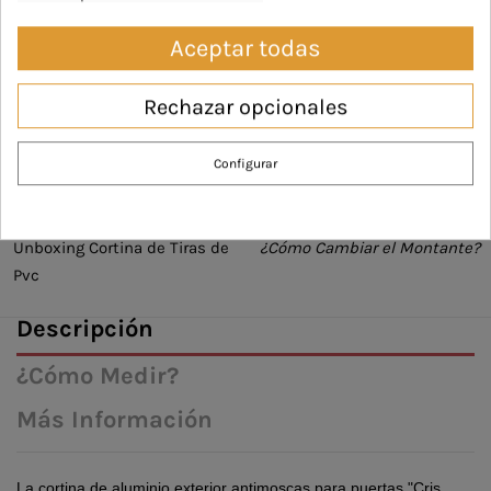
¿Pared o Techo? La
Instalación con Tornillos:
Aceptar todas
Instalación Correcta
¿Cómo Hacerlo?
Rechazar opcionales
Configurar
Unboxing Cortina de Tiras de
¿Cómo Cambiar el Montante?
Pvc
Descripción
¿Cómo Medir?
Más Información
La cortina de aluminio exterior antimoscas para puertas "Cris