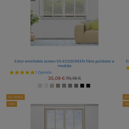
Estor enrollable screen 5% ECOSCREEN fibra poliéster a
E
medida
5.0 star rating
1 Opinión
35,09 €
70,18 €
¡En oferta!
¡En
-50%
-5