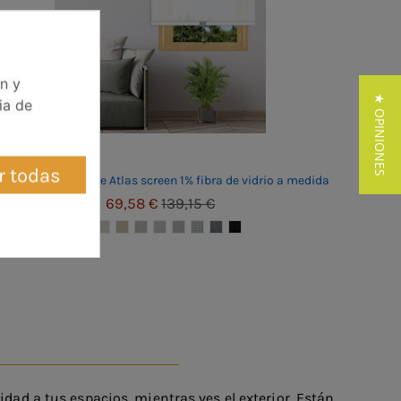
ón y
★ OPINIONES
ia de
r todas
stor autoenrollable Atlas screen 1% fibra de vidrio a medida
69,58 €
139,15 €
dad a tus espacios, mientras ves el exterior. Están