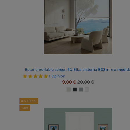
Estor enrollable screen 5% Elba sistema B38mm a medid
5.0 star rating
1 Opinión
9,00 €
20,00 €
¡En oferta!
-50%