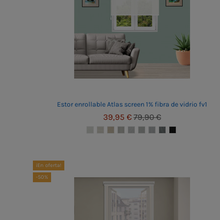
Estor enrollable Atlas screen 1% fibra de vidrio fv1
39,95 €
79,90 €
¡En oferta!
-50%