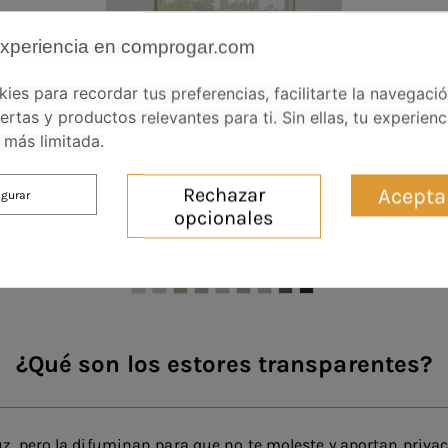
experiencia en comprogar.com
es para recordar tus preferencias, facilitarte la navegaci
ertas y productos relevantes para ti. Sin ellas, tu experienc
más limitada.
Acepta
Rechazar
igurar
da
Estor enrollable sin taladrar sujeción adhesivo plus screen
E
opcionales
5% - Atlas
5.0 star rating
1 Opinión
39,33 €
78,65 €
¿Qué son los estores transparentes?
uz, pero la difuminan para que no te moleste y aportan privaci