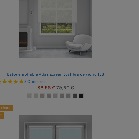
Estor enrollable Atlas screen 3% fibra de vidrio fv3
5.0 star rating
3 Opiniones
39,95 €
79,90 €
 oferta!
5%