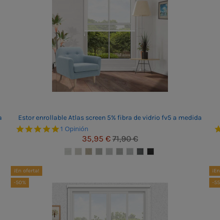
a
Estor enrollable Atlas screen 5% fibra de vidrio fv5 a medida
5.0 star rating
1 Opinión
35,95 €
71,90 €
¡En oferta!
¡En
-50%
-5