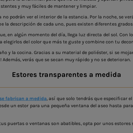
sistentes y muy fáciles de mantener y limpiar.
a no podrán ver el interior de la estancia. Por la noche, se v
 lee la descripción de cada uno, pues existen diferentes grado
, en algún momento del día, llega luz directa del sol. Con l
 elegirlos del color que más te guste y combine con tu decora
año y la cocina. Gracias a su material de poliéster, si se mo
! Además, verás que se secan muy rápido y no se deterioran.
Estores transparentes a medida
 se fabrican a medida
, así que solo tendrás que especificar e
 desde un estor para una pequeña ventana del aseo hasta par
us puertas o ventanas son abatibles, opta por unos estores s