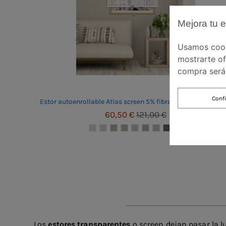
Mejora tu 
Usamos cooki
mostrarte of
compra será 
Conf
Estor autoenrollable Atlas screen 5% fibra de vidrio a medi
60,50 €
121,00 €
Los
estores transparentes
o screen dejan pasar la l