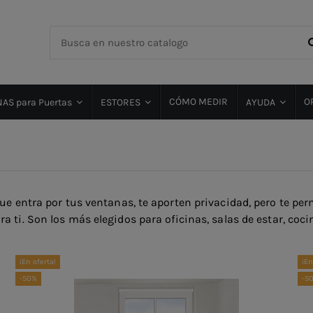
CÓMO MEDIR
O
AS para Puertas
ESTORES
AYUDA
ue entra por tus ventanas, te aporten privacidad, pero te perm
a ti. Son los más elegidos para oficinas, salas de estar, coc
¡En oferta!
¡En
-50%
-5