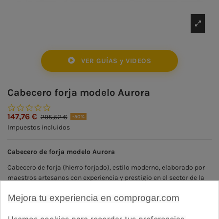
VER GUÍAS y VIDEOS
Cabecero forja modelo Aurora
0.0 star rating
147,76 €
295,52 €
-50%
Impuestos incluidos
Cabecero de forja modelo Aurora
Cabecero de forja (hierro forjado), estilo moderno, elaborado por
maestros artesanos con experiencia y prestigio en el sector de la
forja y la artesanía
Mejora tu experiencia en comprogar.com
PERSONALIZACIÓN