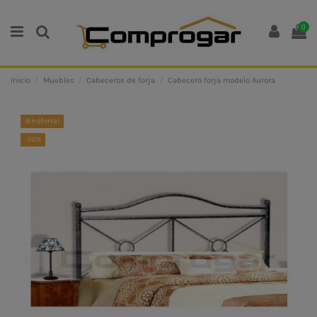
0
Inicio
Muebles
Cabeceros de forja
Cabecero forja modelo Aurora
¡En oferta!
-50%